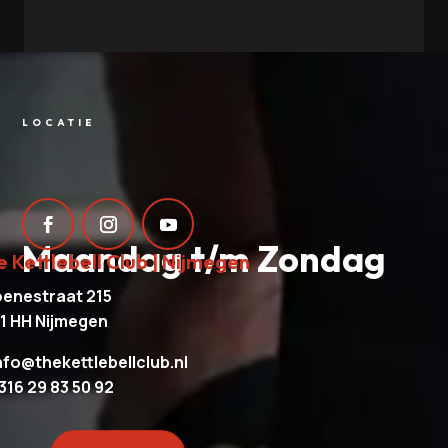
LOCATIE
Maandag t/m Zondag
e Kettlebell Club | Nijmegen
enestraat 215
1 HH Nijmegen
nfo@thekettlebellclub.nl
316 29 83 50 92