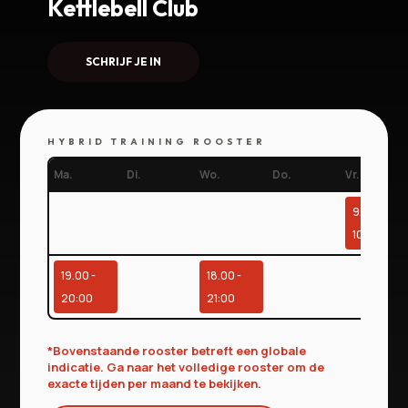
Kettlebell Club
SCHRIJF JE IN
HYBRID TRAINING ROOSTER
Ma.
Di.
Wo.
Do.
Vr.
9:00 -
10:00
19.00 -
18.00 -
20:00
21:00
*Bovenstaande rooster betreft een globale
indicatie. Ga naar het volledige rooster om de
exacte tijden per maand te bekijken.