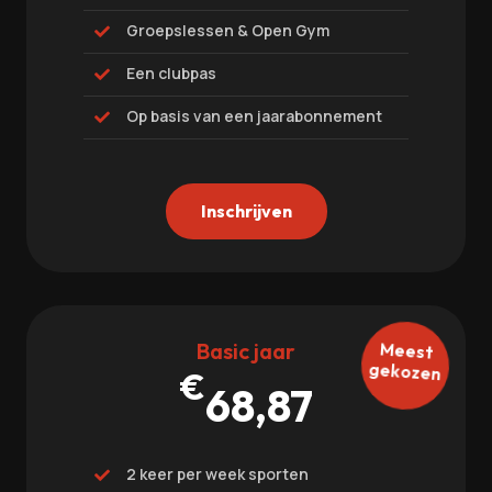
Groepslessen & Open Gym

Een clubpas

Op basis van een jaarabonnement

Inschrijven
Basic jaar
Meest
gekozen
€
68,87
2 keer per week sporten
