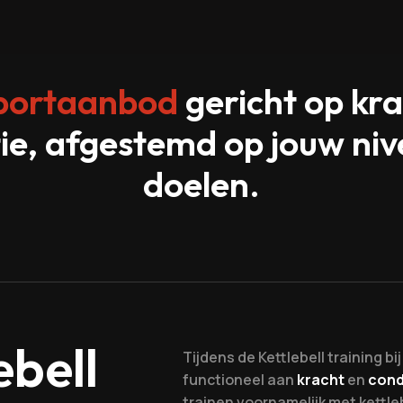
portaanbod
gericht op kra
ie, afgestemd op jouw ni
doelen.
ebell
Tijdens de Kettlebell training bi
functioneel aan
kracht
en
cond
trainen voornamelijk met kettl