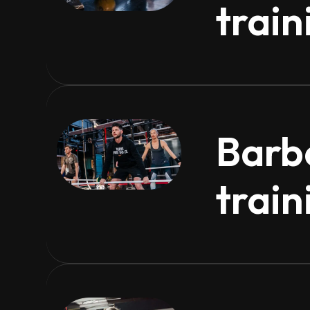
train
Barbe
train