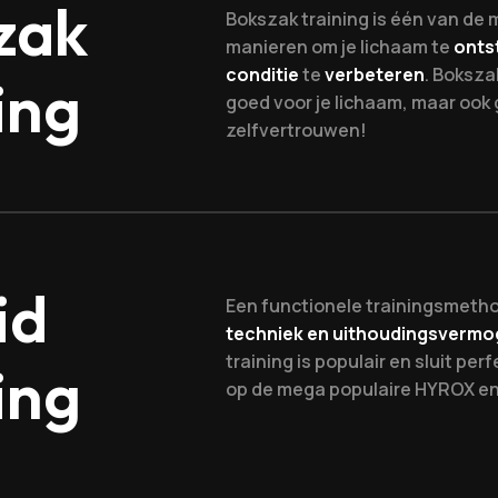
zak
Bokszak training is één van de 
manieren om je lichaam te
onts
conditie
te
verbeteren
. Bokszak
ing
goed voor je lichaam, maar ook 
zelfvertrouwen!
id
Een functionele trainingsmetho
techniek en uithoudingsverm
training is populair en sluit per
ing
op de mega populaire HYROX e