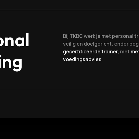
onal
Bij TKBC werk je met personal tr
veilig en doelgericht, onder be
gecertificeerde trainer
, met
me
ing
voedingsadvies
.