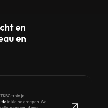
cht en
veau en
j TKBC train je
itie
in kleine groepen. We
ebells, aangevuld met