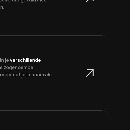
n.
in je
verschillende
eze zogenoemde
voor dat je lichaam als