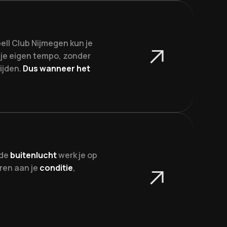
ell Club Nijmegen kun je
n je eigen tempo, zonder
ijden.
Dus wanneer het
 de
buitenlucht
werk je op
ren aan je
conditie
,