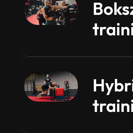
Boks
train
Hybr
train