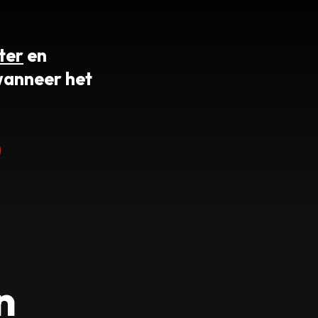
ter
en
wanneer het
n