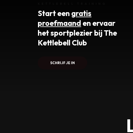
KETTLEBELL TRAINING
Start een
gratis
proefmaand
en ervaar
het sportplezier bij The
Kettlebell Club
SCHRIJF JE IN