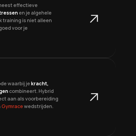
meest effectieve
tressen
en je algehele
 training is niet alleen
goed voor je
de waarbij je
kracht,
ogen
combineert. Hybrid
fect aan als voorbereiding
n
Gymrace
wedstrijden.