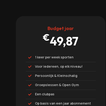
Budget jaar
€
49,87
1 keer per week sporten

Voor iedereen, op elk niveau!

Persoonlijk & Kleinschalig

Groepslessen & Open Gym

Een clubpas

Op basis van een jaar abonnement
