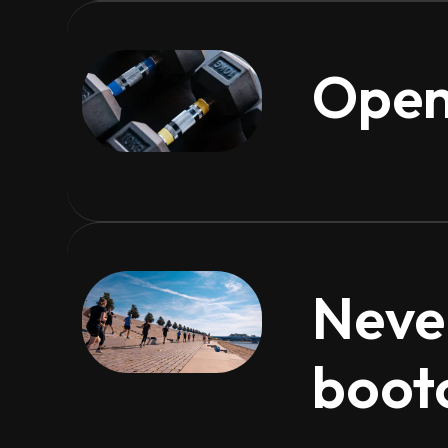
Open
Neve
boot