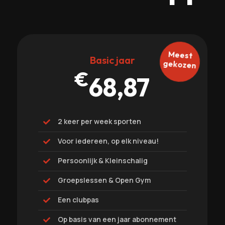
Meest
Basic jaar
gekozen
€
68,87
2 keer per week sporten

Voor iedereen, op elk niveau!

Persoonlijk & Kleinschalig

Groepslessen & Open Gym

Een clubpas

Op basis van een jaar abonnement
