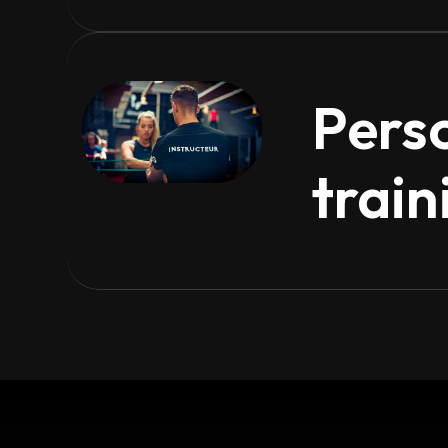
Pers
train